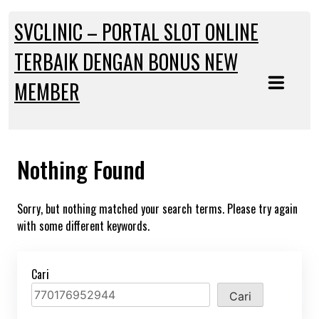
Skip
to
SVCLINIC – PORTAL SLOT ONLINE
content
TERBAIK DENGAN BONUS NEW
MEMBER
Nothing Found
Sorry, but nothing matched your search terms. Please try again
with some different keywords.
Cari
Cari