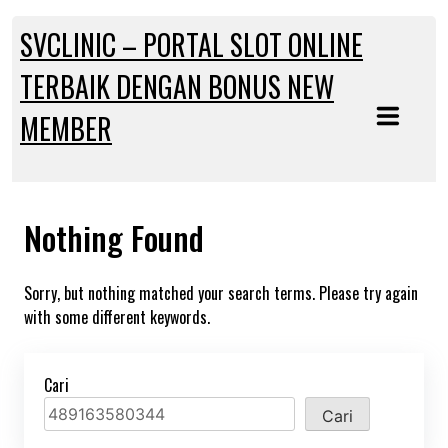
Skip
to
SVCLINIC – PORTAL SLOT ONLINE
content
TERBAIK DENGAN BONUS NEW
MEMBER
Nothing Found
Sorry, but nothing matched your search terms. Please try again
with some different keywords.
Cari
Cari