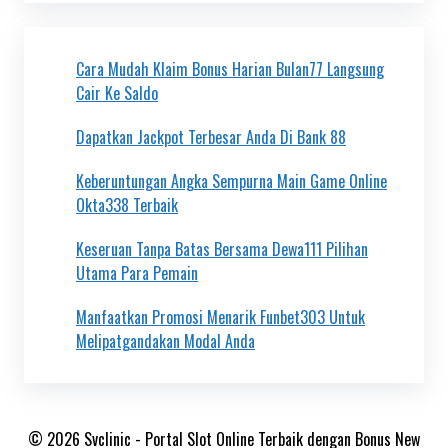
Cara Mudah Klaim Bonus Harian Bulan77 Langsung
Cair Ke Saldo
Dapatkan Jackpot Terbesar Anda Di Bank 88
Keberuntungan Angka Sempurna Main Game Online
Okta338 Terbaik
Keseruan Tanpa Batas Bersama Dewa111 Pilihan
Utama Para Pemain
Manfaatkan Promosi Menarik Funbet303 Untuk
Melipatgandakan Modal Anda
© 2026 Svclinic - Portal Slot Online Terbaik dengan Bonus New