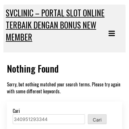
Skip
to
SVCLINIC – PORTAL SLOT ONLINE
content
TERBAIK DENGAN BONUS NEW
MEMBER
Nothing Found
Sorry, but nothing matched your search terms. Please try again
with some different keywords.
Cari
Cari